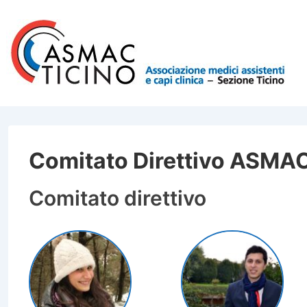
↓
Vai
al
contenuto
principale
Comitato Direttivo ASMA
Comitato direttivo