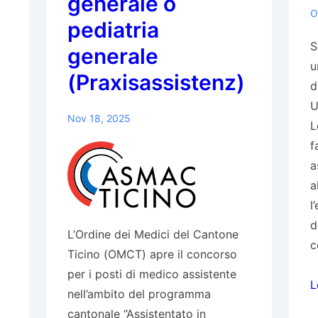
generale o
O
pediatria
S
generale
u
(Praxisassistenz)
d
U
Nov 18, 2025
L
f
a
a
l
d
L’Ordine dei Medici del Cantone
c
Ticino (OMCT) apre il concorso
per i posti di medico assistente
C
L
nell’ambito del programma
d
cantonale “Assistentato in