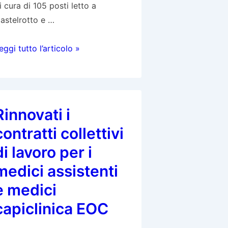
i cura di 105 posti letto a
astelrotto e …
oncorso
eggi tutto l’articolo »
ssunzione
edico/a
er
Rinnovati i
eparto
contratti collettivi
i
ure
di lavoro per i
cute
medici assistenti
e medici
ransitorie,
oggiorni
capiclinica EOC
erapeutici