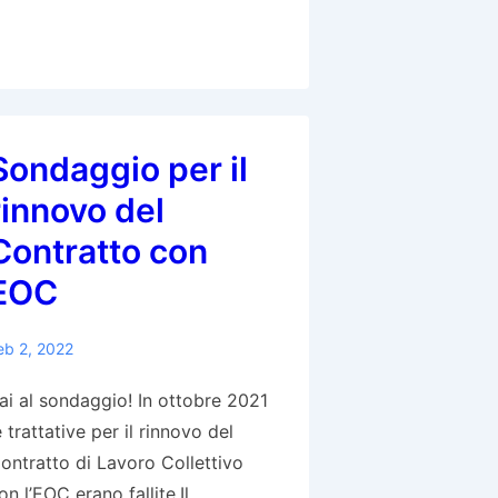
ollettivi
i
avoro
er
edici
Sondaggio per il
ssistenti
rinnovo del
Contratto con
edici
apiclinica
EOC
OC
eb 2, 2022
ai al sondaggio! In ottobre 2021
e trattative per il rinnovo del
ontratto di Lavoro Collettivo
on l’EOC erano fallite.Il