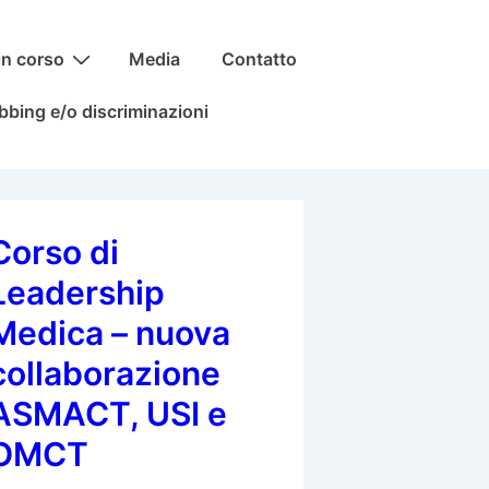
in corso
Media
Contatto
bbing e/o discriminazioni
Corso di
Leadership
Medica – nuova
collaborazione
ASMACT, USI e
OMCT