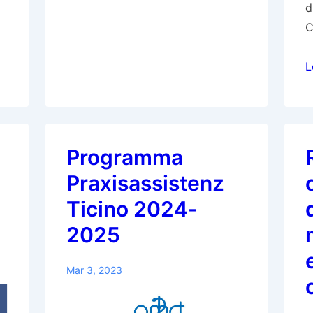
d
C
C
L
a
m
p
il
Programma
R
Praxisassistenz
d
C
Ticino 2024-
A
2025
e
T
Mar 3, 2023
S
T