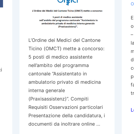
T
O
(
E
e
o
S
–
T
L’Ordine dei Medici del Cantone
l
(
Ticino (OMCT) mette a concorso:
m
p
5 posti di medico assistente
d
l
nell’ambito del programma
c
i
C
cantonale “Assistentato in
p
a
ambulatorio privato di medicina
f
M
interna generale
t
(Praxisassistenz)”. Compiti
Requisiti Osservazioni particolari
R
L
Presentazione della candidatura, i
i
documenti da inoltrare online …
c