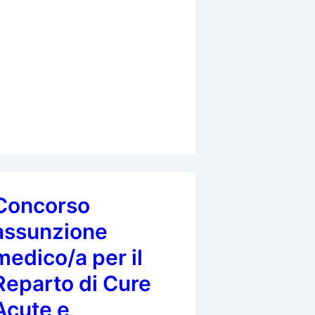
eadership
edica
uova
ollaborazione
SMACT,
SI
OMCT
Concorso
assunzione
medico/a per il
Reparto di Cure
Acute e