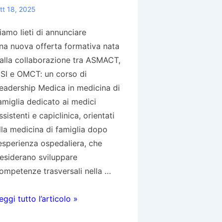
tt 18, 2025
iamo lieti di annunciare
na nuova offerta formativa nata
alla collaborazione tra ASMACT,
SI e OMCT: un corso di
eadership Medica in medicina di
amiglia dedicato ai medici
ssistenti e capiclinica, orientati
lla medicina di famiglia dopo
’esperienza ospedaliera, che
esiderano sviluppare
ompetenze trasversali nella …
orso
eggi tutto l’articolo »
i