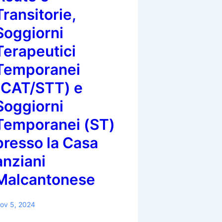
Transitorie,
Soggiorni
Terapeutici
Temporanei
(CAT/STT) e
Soggiorni
Temporanei (ST)
presso la Casa
anziani
Malcantonese
ov 5, 2024