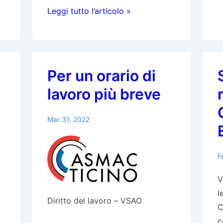
c
Programma
Leggi tutto l’articolo »
d
Praxisassistenz
l
Ticino
p
2024-
i
2025
m
Per un orario di
a
lavoro più breve
e
m
Mar 31, 2022
c
E
F
V
l
Diritto del lavoro – VSAO
C
c