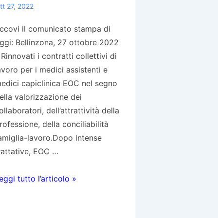
emporanei
tt 27, 2022
CAT/STT)
ccovi il comunicato stampa di
ggi: Bellinzona, 27 ottobre 2022
oggiorni
 Rinnovati i contratti collettivi di
emporanei
avoro per i medici assistenti e
ST)
edici capiclinica EOC nel segno
resso
ella valorizzazione dei
a
ollaboratori, dell’attrattività della
asa
rofessione, della conciliabilità
nziani
amiglia-lavoro.Dopo intense
alcantonese
rattative, EOC …
innovati
eggi tutto l’articolo »
ontratti