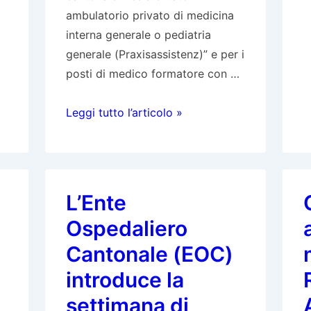
L
ambulatorio privato di medicina
M
interna generale o pediatria
–
generale (Praxisassistenz)” e per i
n
posti di medico formatore con …
c
A
Bando
Leggi tutto l’articolo »
U
di
e
concorso:
Assistentato
in
L’Ente
ambulatorio
Ospedaliero
privato
di
Cantonale (EOC)
medicina
introduce la
interna
settimana di
generale