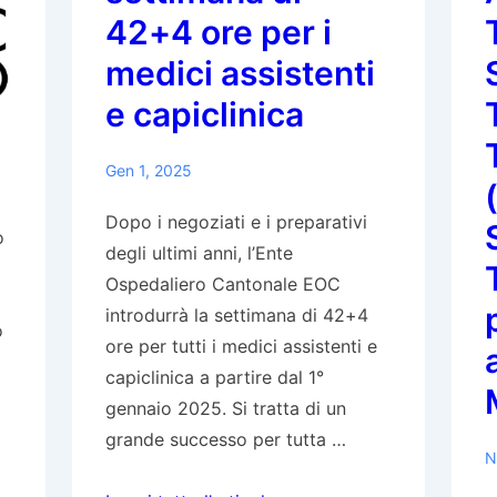
o
42+4 ore per i
pediatria
medici assistenti
generale
e capiclinica
(Praxisassistenz)
Gen 1, 2025
Dopo i negoziati e i preparativi
o
degli ultimi anni, l’Ente
Ospedaliero Cantonale EOC
introdurrà la settimana di 42+4
o
ore per tutti i medici assistenti e
capiclinica a partire dal 1°
gennaio 2025. Si tratta di un
grande successo per tutta …
N